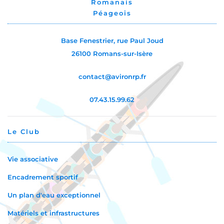
Romanais
Péageois
Base Fenestrier, rue Paul Joud
26100 Romans-sur-Isère
contact@avironrp.fr
07.43.15.99.62
Le Club
Vie associative
Encadrement sportif
Un plan d'eau exceptionnel
Matériels et infrastructures