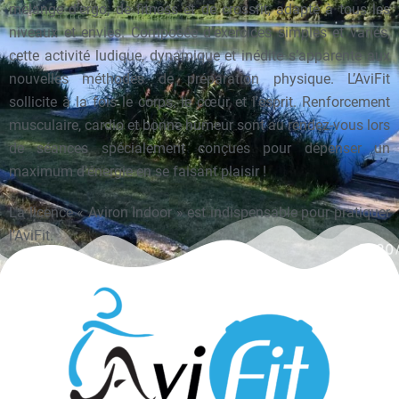
mélange d’ergo, de fitness et de crossfit, adapté à tous les
niveaux et envies. Composée d’exercices simples et variés,
cette activité ludique, dynamique et inédite s’apparente aux
nouvelles méthodes de préparation physique. L’AviFit
sollicite à la fois le corps, le cœur et l’esprit. Renforcement
musculaire, cardio et bonne humeur sont au rendez-vous lors
de séances spécialement conçues pour dépenser un
maximum d’énergie en se faisant plaisir !
La licence « Aviron Indoor » est indispensable pour pratiquer
l’AviFit.